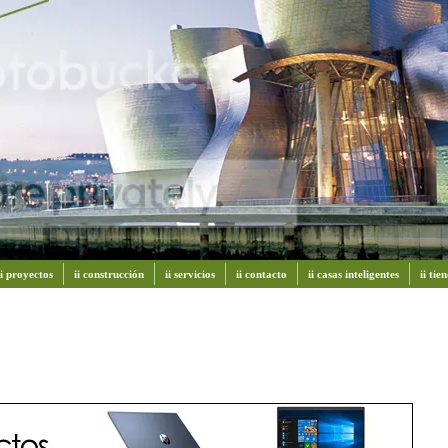
ii proyectos
ii construcción
ii servicios
ii contacto
ii casas inteligentes
ii ti