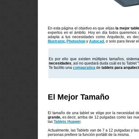
En esta página el objetivo es que elijas
la mejor tabl
expertos en el ámbito. Hoy en día todos queremos u
adapta a tus necesidades como Arquitecto, es dec
Illustrator
,
Photoshop
y
Autocad
, o solo para llevar e
Es por ello que existen múltiples tamaños, sistem
necesidades
, así no quedará duda cuál es tu Tablet "
Te facilito una
comparativa
de
tablets para arquitec
El Mejor Tamaño
El tamaño de una tablet se elige por la necesidad d
grande,
es decir, arriba de 12 pulgadas como las n
las
Tablets Huawei
.
Actualmente, las Tablets van de 7 a 12 pulgadas y la
personas prefiere la función portátil de la misma.