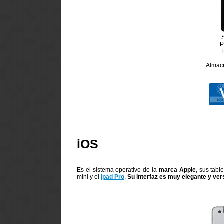
S
P
Almac
iOS
Es el sistema operativo de la
marca Apple
, sus tab
mini y el
Ipad Pro
.
Su interfaz es muy elegante y vers