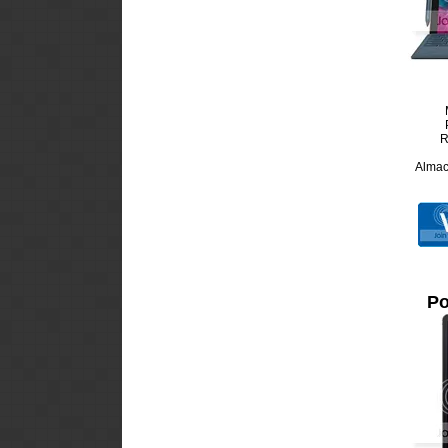
R
Almac
Po