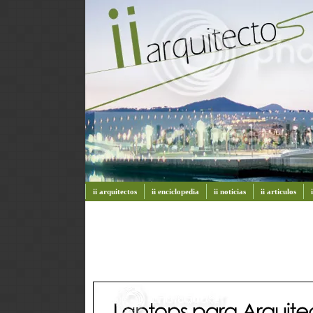
ii arquitectos
ii enciclopedia
ii noticias
ii articulos