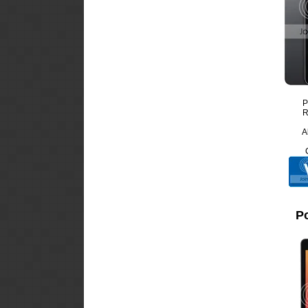
P
R
A
Po