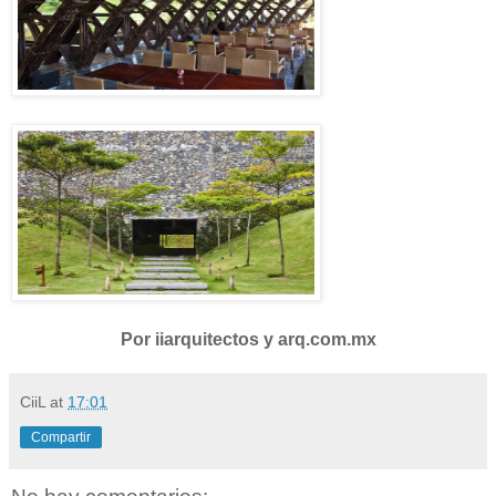
Por iiarquitectos y arq.com.mx
CiiL
at
17:01
Compartir