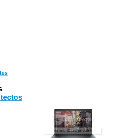
tes
s
tectos