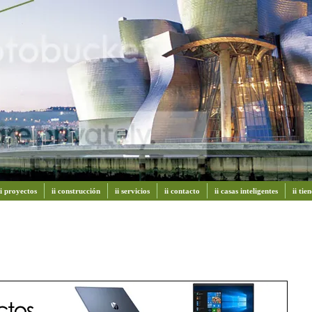
ii proyectos
ii construcción
ii servicios
ii contacto
ii casas inteligentes
ii ti