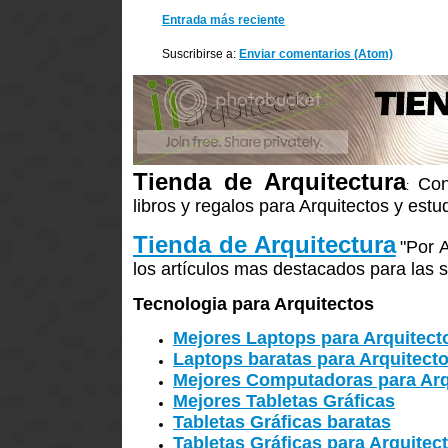
Entrada más reciente
Suscribirse a:
Enviar comentarios (Atom)
Tienda de Arquitectura
Con
:
libros y regalos para Arquitectos y estu
Tienda de Arquitectura
"Por 
los artículos mas destacados para las s
Tecnologia para Arquitectos
Mejores Laptops para Arquitect
Laptops baratas para Arquitect
Mejores Computadoras para Arq
Mejores Tabletas Gráficas
Tabletas Gráficas baratas
Tabletas Gráficas para Arquitec