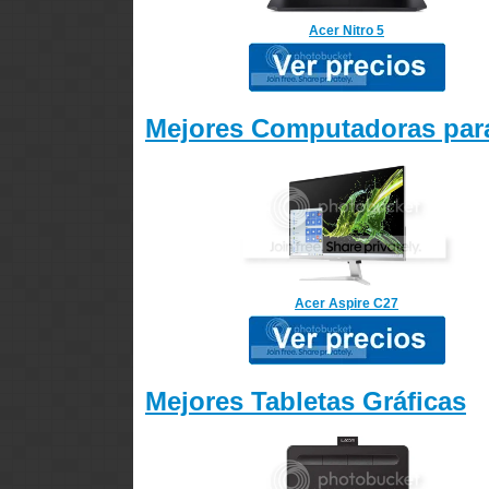
Acer Nitro 5
Mejores Computadoras para
Acer Aspire C27
Mejores Tabletas Gráficas