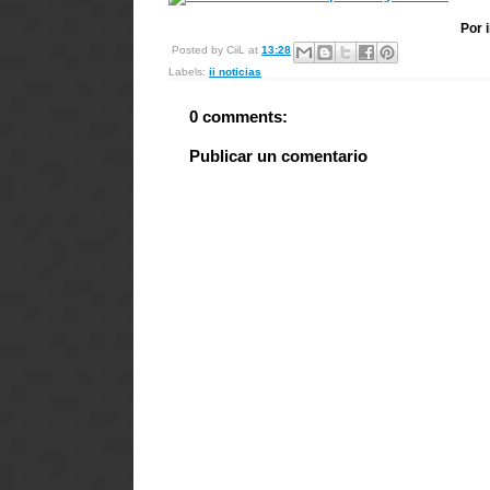
Por 
Posted by
CiiL
at
13:28
Labels:
ii noticias
0 comments:
Publicar un comentario