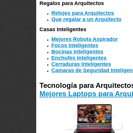
Regalos para Arquitectos
Relojes para Arquitectos
Que regalar a un Arquitecto
Casas Inteligentes
Mejores Robots Aspirador
Focos Inteligentes
Bocinas Inteligentes
Enchufes Inteligentes
Cerraduras Inteligentes
Camaras de Seguridad Inteligen
Tecnología para Arquitecto
Mejores Laptops para Arqui