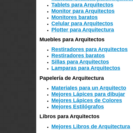
Tablets para Arquitectos
Monitor para Arquitectos
Monitores baratos
Celular para Arquitectos
Plotter para Arquitectura
Muebles para Arquitectos
Restiradores para Arquitectos
Restiradores baratos
Sillas para Arquitectos
Lamparas para Arquitectos
Papelería de Arquitectura
Materiales para un Arquitecto
Mejores Lápices para dibujar
Mejores Lápices de Colores
Mejores Estilógrafos
Libros para Arquitectos
Mejores Libros de Arquitectura