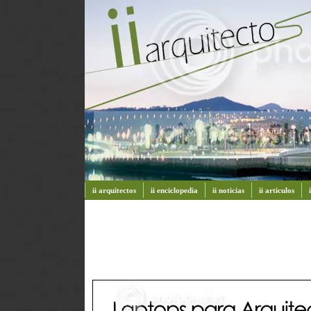
ii arquitectos
ii enciclopedia
ii noticias
ii articulos