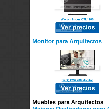
Wacom Intous CTL4100
Monitor para Arquitectos
BenQ GW2780 Monitor
Muebles para Arquitectos
Mejores Restiradores para 