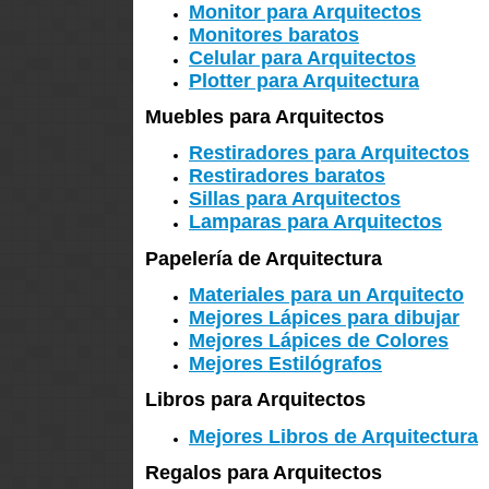
Monitor para Arquitectos
Monitores baratos
Celular para Arquitectos
Plotter para Arquitectura
Muebles para Arquitectos
Restiradores para Arquitectos
Restiradores baratos
Sillas para Arquitectos
Lamparas para Arquitectos
Papelería de Arquitectura
Materiales para un Arquitecto
Mejores Lápices para dibujar
Mejores Lápices de Colores
Mejores Estilógrafos
Libros para Arquitectos
Mejores Libros de Arquitectura
Regalos para Arquitectos