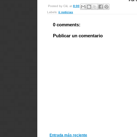
Por 
Posted by
CiiL
at
8:00
Labels:
ii noticias
0 comments:
Publicar un comentario
Entrada más reciente