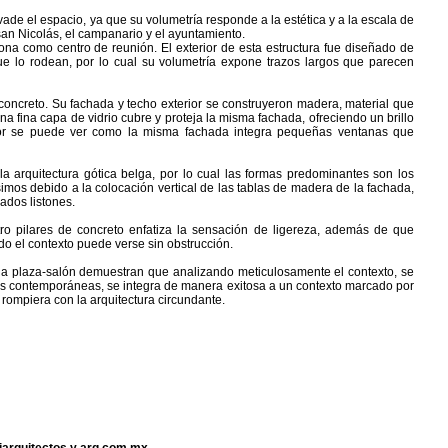
ade el espacio, ya que su volumetría responde a la estética y a la escala de
san Nicolás, el campanario y el ayuntamiento.
ona como centro de reunión. El exterior de esta estructura fue diseñado de
que lo rodean, por lo cual su volumetría expone trazos largos que parecen
 concreto. Su fachada y techo exterior se construyeron madera, material que
 Una fina capa de vidrio cubre y proteja la misma fachada, ofreciendo un brillo
terior se puede ver como la misma fachada integra pequeñas ventanas que
la arquitectura gótica belga, por lo cual las formas predominantes son los
imos debido a la colocación vertical de las tablas de madera de la fachada,
ados listones.
ro pilares de concreto enfatiza la sensación de ligereza, además de que
do el contexto puede verse sin obstrucción.
e la plaza-salón demuestran que analizando meticulosamente el contexto, se
as contemporáneas, se integra de manera exitosa a un contexto marcado por
e rompiera con la arquitectura circundante.