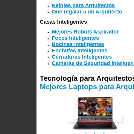
Relojes para Arquitectos
Que regalar a un Arquitecto
Casas Inteligentes
Mejores Robots Aspirador
Focos Inteligentes
Bocinas Inteligentes
Enchufes Inteligentes
Cerraduras Inteligentes
Camaras de Seguridad Inteligen
Tecnología para Arquitecto
Mejores Laptops para Arqui