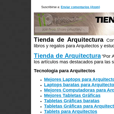
Suscribirse a:
Enviar comentarios (Atom)
Tienda de Arquitectura
Con
:
libros y regalos para Arquitectos y estu
Tienda de Arquitectura
"Por 
los artículos mas destacados para las s
Tecnologia para Arquitectos
Mejores Laptops para Arquitect
Laptops baratas para Arquitect
Mejores Computadoras para Arq
Mejores Tabletas Gráficas
Tabletas Gráficas baratas
Tabletas Gráficas para Arquitec
Tablets para Arquitectos