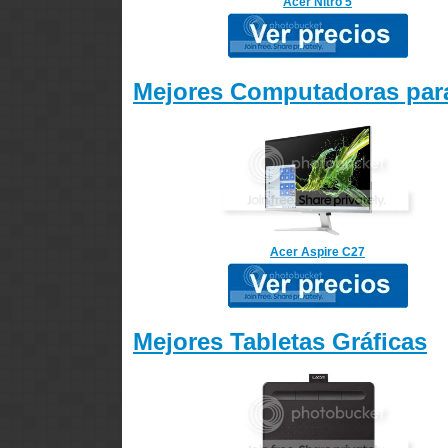
Acer Nitro 5
Mejores Computadoras para
Acer Aspire C27
Mejores Tabletas Gráficas