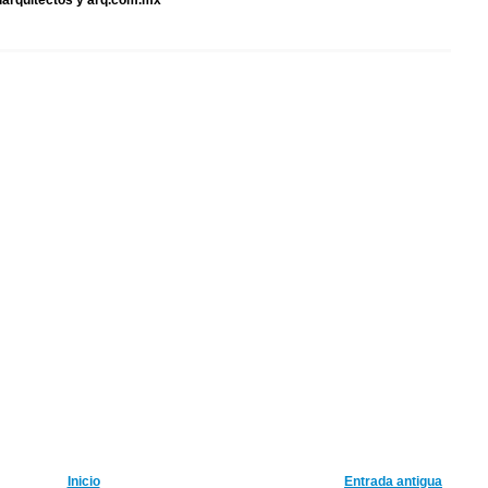
iiarquitectos y arq.com.mx
Inicio
Entrada antigua