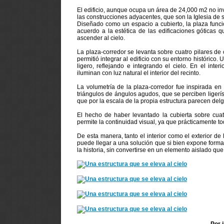
El edificio, aunque ocupa un área de 24,000 m2 no inv
las construcciones adyacentes, que son la Iglesia de 
Diseñado como un espacio a cubierto, la plaza funci
acuerdo a la estética de las edificaciones góticas 
ascender al cielo.
La plaza-corredor se levanta sobre cuatro pilares de
permitió integrar al edificio con su entorno histórico.
ligero, reflejando e integrando el cielo. En el in
iluminan con luz natural el interior del recinto.
La volumetría de la plaza-corredor fue inspirada en 
triángulos de ángulos agudos, que se perciben ligerís
que por la escala de la propia estructura parecen delg
El hecho de haber levantado la cubierta sobre cuat
permite la continuidad visual, ya que prácticamente to
De esta manera, tanto el interior como el exterior d
puede llegar a una solución que si bien expone form
la historia, sin convertirse en un elemento aislado qu