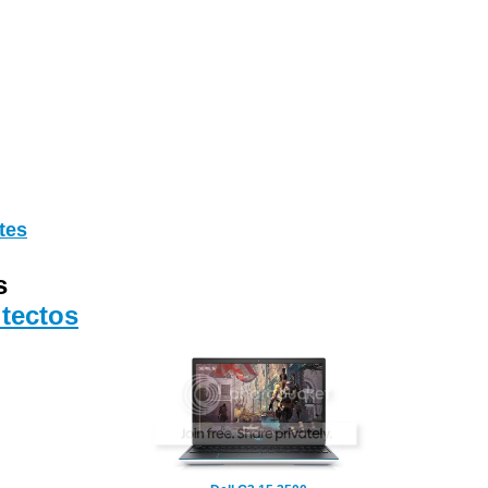
tes
s
tectos