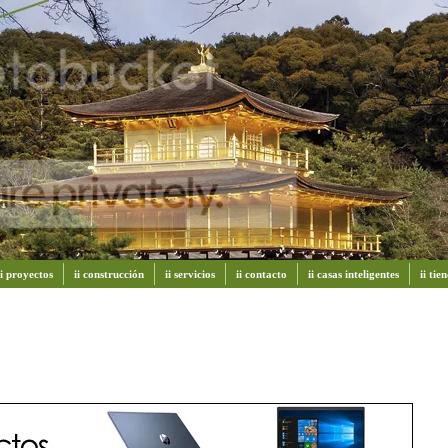
ii proyectos
ii construcción
ii servicios
ii contacto
ii casas inteligentes
ii ti