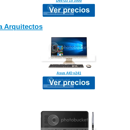
Dell G3 15 3500
 Arquitectos
Asus AIO v241