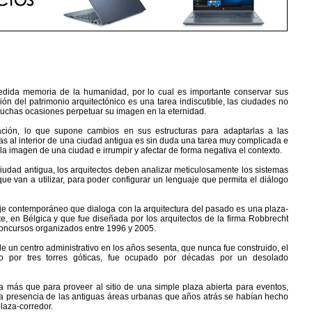
dida memoria de la humanidad, por lo cual es importante conservar sus
ión del patrimonio arquitectónico es una tarea indiscutible, las ciudades no
 muchas ocasiones perpetuar su imagen en la eternidad.
ación, lo que supone cambios en sus estructuras para adaptarlas a las
as al interior de una ciudad antigua es sin duda una tarea muy complicada e
a imagen de una ciudad e irrumpir y afectar de forma negativa el contexto.
 ciudad antigua, los arquitectos deben analizar meticulosamente los sistemas
 que van a utilizar, para poder configurar un lenguaje que permita el diálogo
aje contemporáneo que dialoga con la arquitectura del pasado es una plaza-
e, en Bélgica y que fue diseñada por los arquitectos de la firma Robbrecht
oncursos organizados entre 1996 y 2005.
un centro administrativo en los años sesenta, que nunca fue construido, el
do por tres torres góticas, fue ocupado por décadas por un desolado
 más que para proveer al sitio de una simple plaza abierta para eventos,
 la presencia de las antiguas áreas urbanas que años atrás se habían hecho
plaza-corredor.