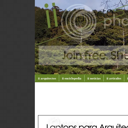
ii arquitectos
ii enciclopedia
ii noticias
ii articulos