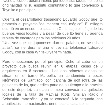
“Ocho al cubo”, destila interés por todos sus lados, no fue su
originalidad ni su espíritu comunitario lo que convenció a
Toyo Ito a participar.
Cuenta el desarrollador trasandino Eduardo Godoy que Ito
prometió el proyecto “de manera casi mágica”. El milagro
ocurrió en un encuentro social en Chile, bajo el influjo de los
buenos vinos locales y a pesar de que Ito tiene su agenda
repleta de encargos para los próximos 20 años.
“Una vez que los japoneses dan su palabra, no se echan
atrás”, se ríe durante una entrevista telefónica Eduardo
Godoy, con la casa White-O ya terminada.
Pero empecemos por el principio. Ocho al cubo es un
proyecto que busca reunir, en 8 etapas, casas de 8
arquitectos en 8 sectores . Las dos primeras etapas se
sitúan en el barrio Marbella, un condominio a pocos
kilómetros de Santiago, con cancha de golf (otra de las
pasiones de Ito, que dedica parte de su tiempo a la práctica
de este deporte). La etapa primera convocó a arquitectos
locales de la talla de Mathias Klotz, Smiljan Radic y
Sebastián Irarrazábal, y ya se concretó. A la segunda, con
arquitectos internacionales, pertenece la casa de Ito.