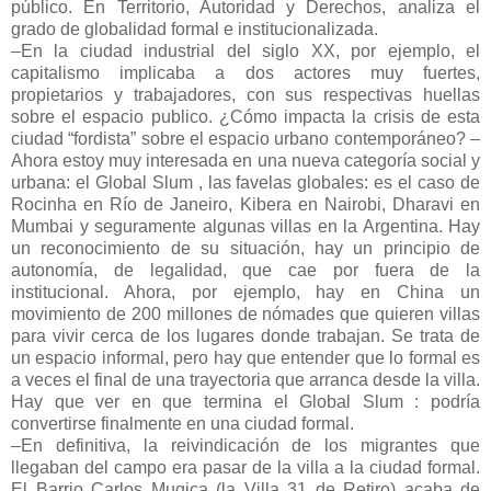
público. En Territorio, Autoridad y Derechos, analiza el
grado de globalidad formal e institucionalizada.
–En la ciudad industrial del siglo XX, por ejemplo, el
capitalismo implicaba a dos actores muy fuertes,
propietarios y trabajadores, con sus respectivas huellas
sobre el espacio publico. ¿Cómo impacta la crisis de esta
ciudad “fordista” sobre el espacio urbano contemporáneo? –
Ahora estoy muy interesada en una nueva categoría social y
urbana: el Global Slum , las favelas globales: es el caso de
Rocinha en Río de Janeiro, Kibera en Nairobi, Dharavi en
Mumbai y seguramente algunas villas en la Argentina. Hay
un reconocimiento de su situación, hay un principio de
autonomía, de legalidad, que cae por fuera de la
institucional. Ahora, por ejemplo, hay en China un
movimiento de 200 millones de nómades que quieren villas
para vivir cerca de los lugares donde trabajan. Se trata de
un espacio informal, pero hay que entender que lo formal es
a veces el final de una trayectoria que arranca desde la villa.
Hay que ver en que termina el Global Slum : podría
convertirse finalmente en una ciudad formal.
–En definitiva, la reivindicación de los migrantes que
llegaban del campo era pasar de la villa a la ciudad formal.
El Barrio Carlos Mugica (la Villa 31 de Retiro) acaba de