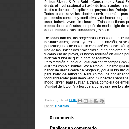
Pichon Riviere & Diaz Bobillo Consultores y Reed E
desde el nivel peatonal a través de tres grandes ramp
de día o de noche", explican los proyectistas. Debajo
Todos estos servicios debían servir, además, para j
presentaba como muy conflictiva, y de hecho surgie
caso, todavía viven sin cloacas. "Estas cuestione
menos de dos décadas, después de medio siglo de apar
deben brindar a sus ciudadanos", explica.
De todas formas, los proyectistas consideran que ha
bastante antes) constituye en sí una hazaña, si se
particular, una circunstancia complicó esta discusión
una de las únicas dos provincias que no gobierna el o
y como era de prever, el hecho redundó en duras pel
hicieron dudar de que la obra se realizara.
Pero también hubo que lidiar con contratiempos casi c
distintos como distantes. Por ejemplo, un barco que tr
banco de arena cerca de Singapur, y que la tripulació
para tratar de reflotarlo. Para colmo, los contene
"cobrar rescate" para devolverlo. "Y nosotros pensába
modo, sirven para ilustrar la trama compleja de enfre
Mundial de fútbol. Y a los que arquitectura, por lo vis
Posted by
CiiL
at
19:32
Labels:
ii noticias
0 comments:
Publicar un comentario