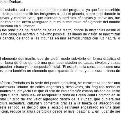
ede en Durban.
a" del estadio, casi como un requerimiento del programa, ya que fue concebido
 cielo para transmitir las imágenes a todo el planeta, sobre todo durante la
urvas y contracurvas, que alternan superficies cóncavas y convexas, fue
 por cables de acero (aseguran que es la estructura más grande del mundo
embrana en su interior.
on los principios del diseño de salas de teatro, donde la distancias desde el
este caso) se acortan lo máximo posible, las líneas de visión se maximizan
la cancha, dejando a las tribunas en una semioscuridad con luz natural o
el elemento dominante, que de algún modo subvierte en forma drástica el
 por fuera de él se generó una gran acumulación de capas, niveles y trazas
tegración urbana y de composición total. "El estadio está concebido como una
tos, pero también un elemento que expande la trama y la textura urbana de
dáfrica (Pretoria es la sede del poder ejecutivo), se caracteriza por ser una
atchwork urbano de calles angostas y desniveles, sin ángulos rectos ni
nantes del proyecto fue que el sitio de implantación estaba aislado del resto
 –según cuenta Rasmuss– en recuperar la zona de Green Point Common en su
omo un sitio de alto valor agregado dentro de la ciudad, que pudiera ser
ura recreativa, cultural y comercial gracias a la fuerza de atracción del
 este sentido, se decidió que el estadio estuviera encastrado en una gran
ión, reduce la altura percibida desde el nivel peatonal y, en lugar de ser