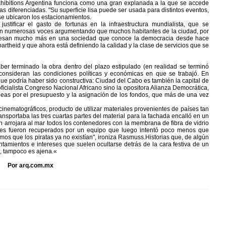
xhibitions Argentina funciona como una gran explanada a la que se accede
as diferenciadas. "Su superficie lisa puede ser usada para distintos eventos,
 se ubicaron los estacionamientos.
ustificar el gasto de fortunas en la infraestructura mundialista, que se
ron numerosas voces argumentando que muchos habitantes de la ciudad, por
s pesan mucho más en una sociedad que conoce la democracia desde hace
theid y que ahora está definiendo la calidad y la clase de servicios que se
ber terminado la obra dentro del plazo estipulado (en realidad se terminó
 consideran las condiciones políticas y económicas en que se trabajó. En
 que podría haber sido constructiva: Ciudad del Cabo es también la capital de
ficialista Congreso Nacional Africano sino la opositora Alianza Democrática,
eas por el presupuesto y la asignación de los fondos, que más de una vez
inematográficos, producto de utilizar materiales provenientes de países tan
ansportaba las tres cuartas partes del material para la fachada encalló en un
n arrojara al mar todos los contenedores con la membrana de fibra de vidrio
dores fueron recuperados por un equipo que luego intentó poco menos que
mos que los piratas ya no existían", ironiza Rasmuss.Historias que, de algún
ntamientos e intereses que suelen ocultarse detrás de la cara festiva de un
to, tampoco es ajena.«
Por arq.com.mx