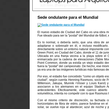
Sede ondulante para el Mundial
El nuevo estadio de Ciudad del Cabo es una obra mo
Fue ideado para ser la "postal" del Mundial de fútbol, e
Es lo normal, o debería serlo, que una obra de ar
adaptarse o sobresalir en él, e incluso modificar
directamente sobre un entorno natural imponente con 
Green Point, en Ciudad del Cabo, donde el 11 de juni
Ubicada en una franja vecina a la playa sobre el 
enmarcada por la cadena de elevaciones (Table Mount
Point Common, donde ya existía un viejo estadio dest
fuera la "postal" del campeonato. De hecho, ese mism
ya era una de las imágenes turísticas más famosas d
Por eso, el estadio fue concebido "como un objeto esc
ciudad", según cuenta Henning Rasmuss, socio de Par
Wilkinson, Jakupa, Munnik +Visser y Louis Karol) 
asociaron a los alemanes en el equipo Stadium Ar
antecedentes. Efectivamente, este cuenco abierto
volumétrica, intenta no competir con lo que Rasmuss 
Con el mismo criterio de discreción, su fachada c
horizontales de fibra de vidrio, parece fundirse en el
solar, se vuelve roja al atardecer, azul de noche y