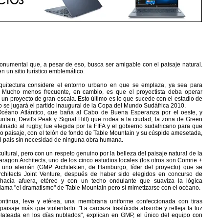
numental que, a pesar de eso, busca ser amigable con el paisaje natural.
n un sitio turístico emblemático.
quitectura considere el entorno urbano en que se emplaza, ya sea para
lo. Mucho menos frecuente, en cambio, es que el proyectista deba operar
un proyecto de gran escala. Esto último es lo que sucede con el estadio de
o se jugará el partido inaugural de la Copa del Mundo Sudáfrica 2010.
Océano Atlántico, que baña al Cabo de Buena Esperanza por el oeste, y
ain, Devil's Peak y Signal Hill) que rodea a la ciudad, la zona de Green
inado al rugby, fue elegida por la FIFA y el gobierno sudafricano para que
o paisaje, con el telón de fondo de Table Mountain y su cúspide amesetada,
el país sin necesidad de ninguna obra humana.
ultural, pero con un respeto genuino por la belleza del paisaje natural de la
agon Architects, uno de los cinco estudios locales (los otros son Comrie +
y uno alemán (GMP Architekten, de Hamburgo, líder del proyecto) que se
chitects Joint Venture, después de haber sido elegidos en concurso de
 hacia afuera, etéreo y con un techo ondulante que suaviza la lógica
llama "el dramatismo" de Table Mountain pero sí mimetizarse con el océano.
ontinua, leve y etérea, una membrana uniforme confeccionada con tiras
 paisaje más que violentarlo. "La carcaza traslúcida absorbe y refleja la luz
 plateada en los días nublados", explican en GMP, el único del equipo con