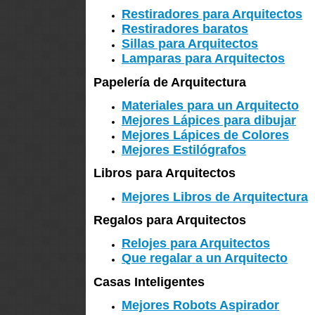
Restiradores para Arquitectos
Restiradores baratos
Sillas para Arquitectos
Lamparas para Arquitectos
Papelería de Arquitectura
Materiales para un Arquitecto
Mejores Lápices para dibujar
Mejores Lápices de Colores
Mejores Estilógrafos
Libros para Arquitectos
Mejores Libros de Arquitectura
Regalos para Arquitectos
Relojes para Arquitectos
Que regalar a un Arquitecto
Casas Inteligentes
Mejores Robots Aspirador