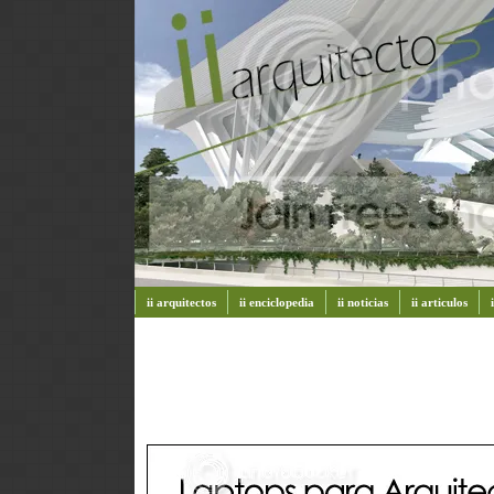
ii arquitectos
ii enciclopedia
ii noticias
ii articulos