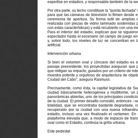
expertise en estadios, y responsable también de la s
Por otra parte, su techo constituye la "quinta fachad
para que las cámaras de televisión lo filmen desde el
ceremonia de apertura. Su forma sutil de amplias c
realizada con piezas de vidrio laminado sostenidas
con estas características) y está recubierto con una m
Para el interior del estadio, explican que se siguier
espectador hasta el escenario (el campo de juego en 
y, sobre todo, los niveles de luz se concentran en 
artificial.
Intervención urbana
Si bien el volumen oval y cóncavo del estadio es 
paisaje preexistente, los proyectistas aseguran que
que mitigan su impacto, guiados por un criterio de in
muestra potente y orgulloso de arquitectura de obje
Ciudad del Cabo", asegura Rasmuss.
Precisamente, como ésta, la capital legislativa de Su
ciudad básicamente heterogénea y multiforme, un p
panorámicas abiertas, uno de los principales condicio
de la ciudad. El primer desafío consistió, entonces
totalidad, que se encontraba bastante degradada, c
recuperado por la ciudad con una nueva infraestruct
estadio, incluso una vez finalizado el certamen. En
plataforma elevada que, a modo de espacio de transic
oval como el Estadio, continúa la grilla urbana.
Este pedestal