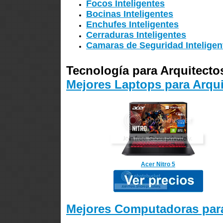
Focos Inteligentes
Bocinas Inteligentes
Enchufes Inteligentes
Cerraduras Inteligentes
Camaras de Seguridad Inteligen
Tecnología para Arquitecto
Mejores Laptops para Arqui
Acer Nitro 5
Mejores Computadoras para