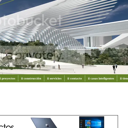
ii proyectos
ii construcción
ii servicios
ii contacto
ii casas inteligentes
ii ti