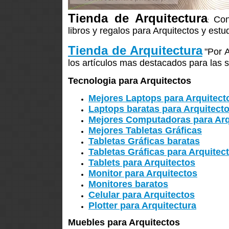
Tienda de Arquitectura
Con
:
libros y regalos para Arquitectos y estu
Tienda de Arquitectura
"Por 
los artículos mas destacados para las s
Tecnologia para Arquitectos
Mejores Laptops para Arquitect
Laptops baratas para Arquitect
Mejores Computadoras para Arq
Mejores Tabletas Gráficas
Tabletas Gráficas baratas
Tabletas Gráficas para Arquitec
Tablets para Arquitectos
Monitor para Arquitectos
Monitores baratos
Celular para Arquitectos
Plotter para Arquitectura
Muebles para Arquitectos