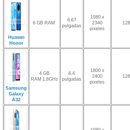
1080 x
6.67
6 GB RAM
2340
12
pulgadas
pixeles
Huawei
Honor
1800 x
4 GB
6.4
2400
12
RAM 1.8GHz
pulgadas
pixeles
Samsung
Galaxy
A32
1080 x