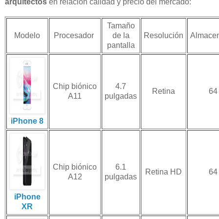
arquitectos
en relación calidad y precio del mercado:
Tamaño
Modelo
Procesador
de la
Resolución
Almace
pantalla
Chip biónico
4.7
Retina
64
A11
pulgadas
iPhone 8
Chip biónico
6.1
Retina HD
64
A12
pulgadas
iPhone
XR