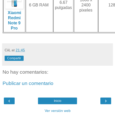
6.67
6 GB RAM
2400
12
pulgadas
pixeles
Xiaomi
Redmi
Note 9
Pro
CiiL
at
21:45
Compartir
No hay comentarios:
Publicar un comentario
‹
›
Inicio
Ver versión web