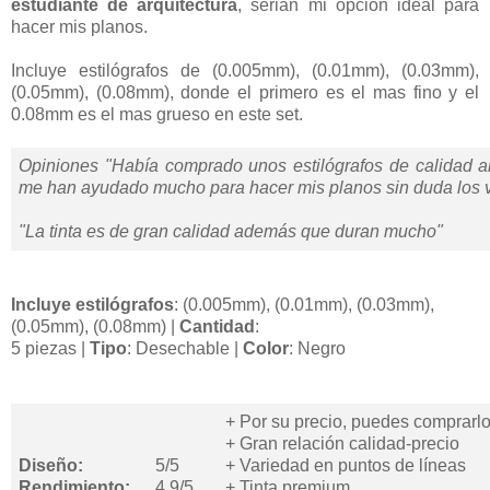
estudiante de arquitectura
, serian mi opción ideal para
hacer mis planos.
Incluye estilógrafos de (0.005mm), (0.01mm), (0.03mm),
(0.05mm), (0.08mm), donde el primero es el mas fino y el
0.08mm es el mas grueso en este set.
Opiniones "Había comprado unos estilógrafos de calidad a
me han ayudado mucho para hacer mis planos sin duda los v
"La tinta es de gran calidad además que duran mucho"
Incluye estilógrafos
:
(0.005mm), (0.01mm), (0.03mm),
(0.05mm), (0.08mm)
|
Cantidad
:
5
piezas
|
Tipo
:
Desechable
|
Color
:
Negro
+ Por su precio, puedes comprarlo
+ Gran relación calidad-precio
Diseño:
5/5
+ Variedad en puntos de líneas
Rendimiento:
4.9/5
+ Tinta premium