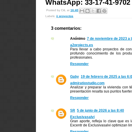
WhatsApp: 33-17-41-9702
Posted by
CiiL
at
16:40
Labels:
ii proyectos
3 comentarios:
Anónimo
7 de noviembre de 2023 a l
a2projects.es
Para llevar a cabo proyectos de cons
profundo conocimiento de los produ
profesionales.
Responder
Gaby
19 de febrero de 2025 a las 6:
admiratiostudio.com
Analizar y preparar la vivienda con
presentación resalta sus puntos fuert
Responder
SR
5 de junio de 2026 a las 8:40
Exclusivasalvi
Gran aporte, refleja lo clave que es 
Excentr de Exclusivasalvi optimizan li
Responder