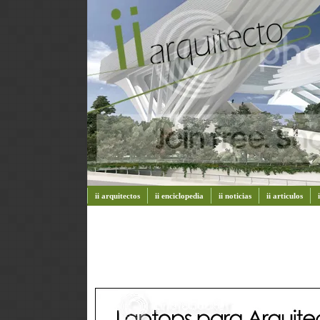
ii arquitectos
ii enciclopedia
ii noticias
ii articulos