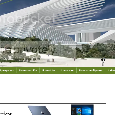
ii proyectos
ii construcción
ii servicios
ii contacto
ii casas inteligentes
ii ti