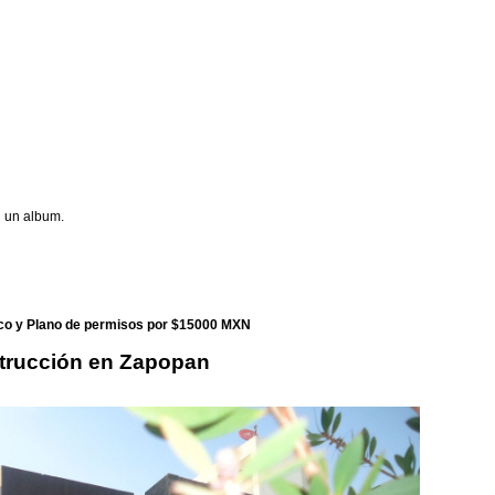
n un album.
ico y Plano de permisos por $15000 MXN
strucción en Zapopan