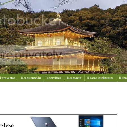
ii proyectos
ii construcción
ii servicios
ii contacto
ii casas inteligentes
ii ti