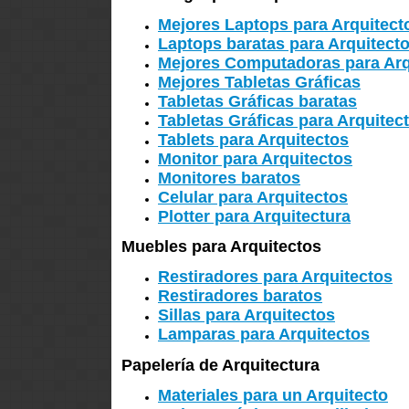
Mejores Laptops para Arquitect
Laptops baratas para Arquitect
Mejores Computadoras para Arq
Mejores Tabletas Gráficas
Tabletas Gráficas baratas
Tabletas Gráficas para Arquitec
Tablets para Arquitectos
Monitor para Arquitectos
Monitores baratos
Celular para Arquitectos
Plotter para Arquitectura
Muebles para Arquitectos
Restiradores para Arquitectos
Restiradores baratos
Sillas para Arquitectos
Lamparas para Arquitectos
Papelería de Arquitectura
Materiales para un Arquitecto