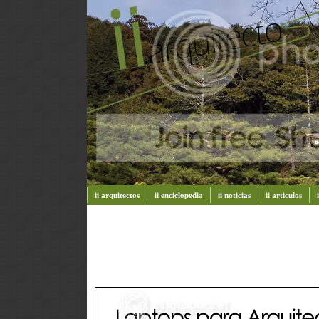
ii arquitectos
ii enciclopedia
ii noticias
ii articulos