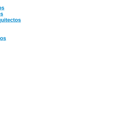
os
os
uitectos
tos