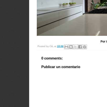
Por 
Posted by
CiiL
at
15:06
0 comments:
Publicar un comentario