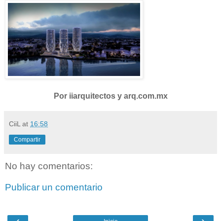
Por iiarquitectos y arq.com.mx
CiiL
at
16:58
Compartir
No hay comentarios:
Publicar un comentario
‹
›