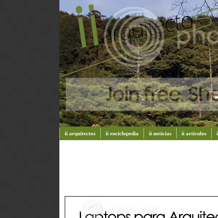
ii arquitectos
ii enciclopedia
ii noticias
ii articulos