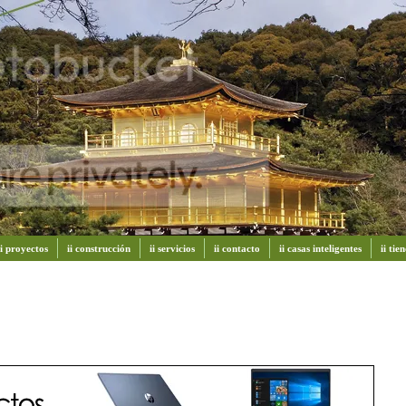
ii proyectos
ii construcción
ii servicios
ii contacto
ii casas inteligentes
ii ti