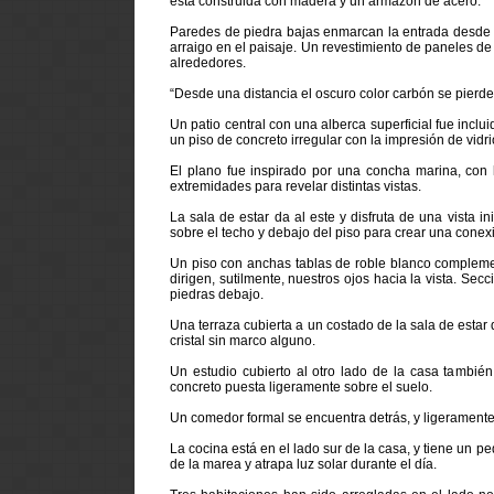
está construida con madera y un armazón de acero.
Paredes de piedra bajas enmarcan la entrada desde l
arraigo en el paisaje. Un revestimiento de paneles d
alrededores.
“Desde una distancia el oscuro color carbón se pierde
Un patio central con una alberca superficial fue incl
un piso de concreto irregular con la impresión de vidr
El plano fue inspirado por una concha marina, con h
extremidades para revelar distintas vistas.
La sala de estar da al este y disfruta de una vista
sobre el techo y debajo del piso para crear una conex
Un piso con anchas tablas de roble blanco complemen
dirigen, sutilmente, nuestros ojos hacia la vista. Sec
piedras debajo.
Una terraza cubierta a un costado de la sala de estar 
cristal sin marco alguno.
Un estudio cubierto al otro lado de la casa también
concreto puesta ligeramente sobre el suelo.
Un comedor formal se encuentra detrás, y ligeramente a
La cocina está en el lado sur de la casa, y tiene un 
de la marea y atrapa luz solar durante el día.