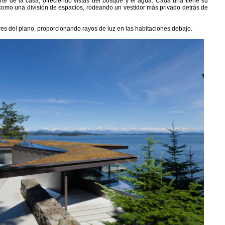
rte de la casa, ofreciendo vistas del bosque y el agua. Cada una tiene su
omo una división de espacios, rodeando un vestidor más privado detrás de
es del plano, proporcionando rayos de luz en las habitaciones debajo.