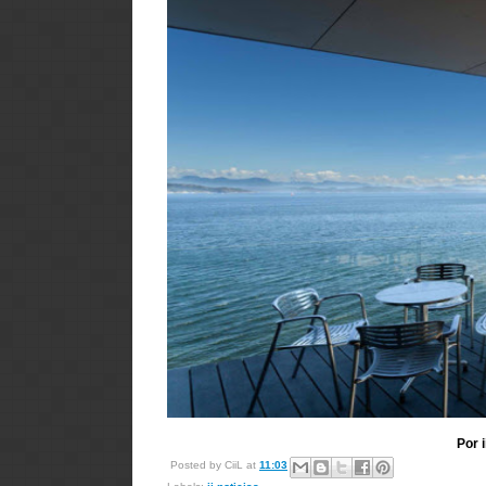
Por 
Posted by
CiiL
at
11:03