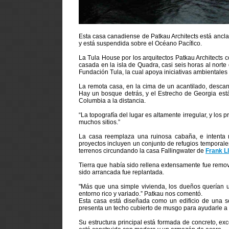
Esta casa canadiense de Patkau Architects está ancl
y está suspendida sobre el Océano Pacífico.
La Tula House por los arquitectos Patkau Architects
casada en la isla de Quadra, casi seis horas al nort
Fundación Tula, la cual apoya iniciativas ambientales
La remota casa, en la cima de un acantilado, descan
Hay un bosque detrás, y el Estrecho de Georgia está
Columbia a la distancia.
“La topografía del lugar es altamente irregular, y los 
muchos sitios.”
La casa reemplaza una ruinosa cabaña, e intenta re
proyectos incluyen un conjunto de refugios temporales
terrenos circundando la casa Fallingwater de
Frank L
Tierra que había sido rellena extensamente fue removid
sido arrancada fue replantada.
"Más que una simple vivienda, los dueños querían 
entorno rico y variado.” Patkau nos comentó.
Esta casa está diseñada como un edificio de una so
presenta un techo cubierto de musgo para ayudarle a 
Su estructura principal está formada de concreto, e