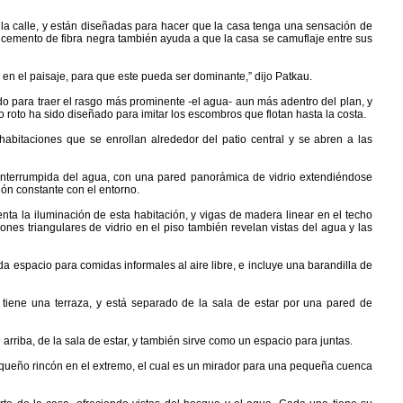
a calle, y están diseñadas para hacer que la casa tenga una sensación de
e cemento de fibra negra también ayuda a que la casa se camuflaje entre sus
 en el paisaje, para que este pueda ser dominante,” dijo Patkau.
uido para traer el rasgo más prominente -el agua- aun más adentro del plan, y
io roto ha sido diseñado para imitar los escombros que flotan hasta la costa.
abitaciones que se enrollan alrededor del patio central y se abren a las
 ininterrumpida del agua, con una pared panorámica de vidrio extendiéndose
ión constante con el entorno.
ta la iluminación de esta habitación, y vigas de madera linear en el techo
ciones triangulares de vidrio en el piso también revelan vistas del agua y las
da espacio para comidas informales al aire libre, e incluye una barandilla de
 tiene una terraza, y está separado de la sala de estar por una pared de
rriba, de la sala de estar, y también sirve como un espacio para juntas.
pequeño rincón en el extremo, el cual es un mirador para una pequeña cuenca