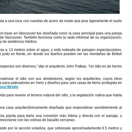
ada a una roca con cuerdas de acero de modo que pisa ligeramente el suelo
 con base en Vancouver fue diseñada como la casa principal para una pareja
e de Vancouver. También funciona como la sede informal de su organización,
 y de asistencia médica.
sa a 13 metros sobre el agua, y está rodeada de paisajes espectaculares.
 justo en frente, en donde los dueños pueden ver las montañas de British
prospectos son diversos,” dijo el arquitecto John Patkau. “Un sitio es de hecho
alinear el sitio con sus alrededores, según los arquitectos, cuyos otros
 para patinadores en hielo y diseños para seis casas de tierra protegida en
loyd Wright
.
a para revelar el terreno natural del sitio, y la vegetación nativa que había
una casa arquitectónicamente diseñada que respondiese sensiblemente al
la planta para darle una conexión más íntima y directa con el paisaje, y
mezclarse con las colinas de basalto cercanas.
xcepto por la sección voladiza, que sobresale aproximadamente 6.5 metros y