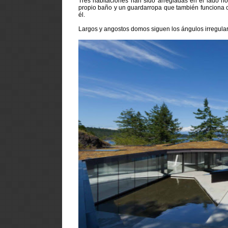
Tres habitaciones han sido arregladas en el lado no
propio baño y un guardarropa que también funciona c
él.
Largos y angostos domos siguen los ángulos irregular