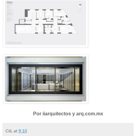
Por iiarquitectos y arq.com.mx
CiiL
at
9:10