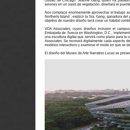
ciudad de Chicago. Jeanne Gang, quien ha pasado l
aviones en un oasis de vegetación, diseñará el puente 
Nos complace enormemente aprovechar el trabajo actu
Northerly Island , explicó la Sra. Gang, ganadora del
objetivo de nuestro diseño será crear un hábitat comb
VOA Associates, cuyos diseños incluyen el campus
Embajada de Suecia en Washington, D.C., implementa
una escultura digital que servirá como plano para la 
Associates. Se recreará digitalmente cada aspecto del
modelos interactivos y examinar el modo en que se d
El diseño del Museo de Arte Narrativo Lucas se presen