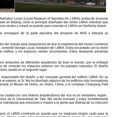
 Narrativo Lucas (Lucas Museum of Narrative Art, LMNA) acaba de anunciar
sede en Beijing, como el principal diseñador del centro LMNA, mientras que
ios verdes y creará un puente para conectar el LMNA con Northerly Island.
e encargará de la parte ejecutiva del proyecto de MAD y liderará su
ctos del mundo para asegurarnos de que la experiencia del museo comience
io , comentó George Lucas, fundador del LMNA. Estoy encantado con la visión
l edificio y los espacios verdes circundantes. Estoy deseando presentar
hos proyectos de diferentes arquitectos de todo el mundo, por el enfoque
sa de conectar los espacios urbanos con los paisajes naturales. El diseño
rdam, quedó en el segundo lugar.
 responsable del diseño y del concepto general del edificio LMNA. En su
 el exterior, el Sr. Ma ha diseñado algunos de los edificios más innovadores
Canadá; el Museo de Ordos, en Ordos, China; y el complejo Chaoyang Park
a ciudad con una historia arquitectónica tan rica es un verdadero regalo ,
ectura de la Universidad de Yale. Me siento honrado y estoy humildemente
o intemporal que emocione e inspire a la gente que disfruta de la colección
land, el LMNA construirá un puente que no implicará ningún costo para la