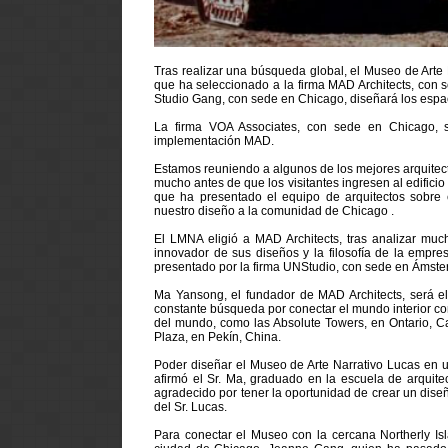
Tras realizar una búsqueda global, el Museo de Arte
que ha seleccionado a la firma MAD Architects, con 
Studio Gang, con sede en Chicago, diseñará los espac
La firma VOA Associates, con sede en Chicago, s
implementación MAD.
Estamos reuniendo a algunos de los mejores arquite
mucho antes de que los visitantes ingresen al edific
que ha presentado el equipo de arquitectos sobre e
nuestro diseño a la comunidad de Chicago .
El LMNA eligió a MAD Architects, tras analizar muc
innovador de sus diseños y la filosofía de la empre
presentado por la firma UNStudio, con sede en Ámste
Ma Yansong, el fundador de MAD Architects, será el
constante búsqueda por conectar el mundo interior con
del mundo, como las Absolute Towers, en Ontario, 
Plaza, en Pekín, China.
Poder diseñar el Museo de Arte Narrativo Lucas en un
afirmó el Sr. Ma, graduado en la escuela de arquit
agradecido por tener la oportunidad de crear un diseñ
del Sr. Lucas.
Para conectar el Museo con la cercana Northerly Is