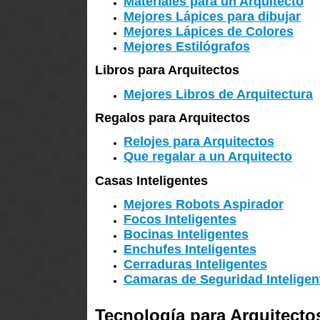
Materiales para un Arquitecto
Mejores Lápices para dibujar
Mejores Lápices de Colores
Mejores Estilógrafos
Libros para Arquitectos
Mejores Libros de Arquitectura
Regalos para Arquitectos
Relojes para Arquitectos
Que regalar a un Arquitecto
Casas Inteligentes
Mejores Robots Aspirador
Focos Inteligentes
Bocinas Inteligentes
Enchufes Inteligentes
Cerraduras Inteligentes
Camaras de Seguridad Inteligen
Tecnología para Arquitecto