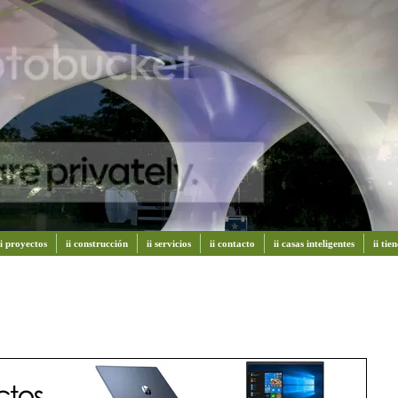
ii proyectos
ii construcción
ii servicios
ii contacto
ii casas inteligentes
ii ti