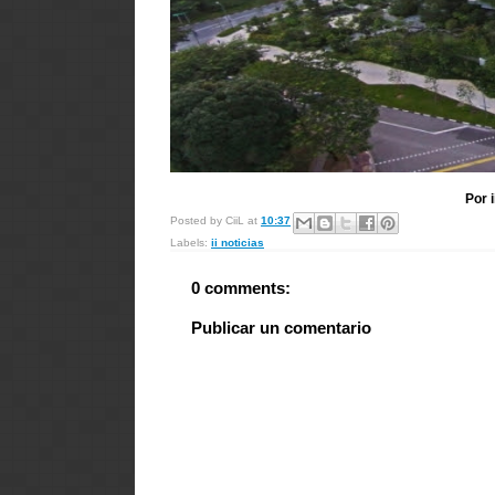
Por 
Posted by
CiiL
at
10:37
Labels:
ii noticias
0 comments:
Publicar un comentario