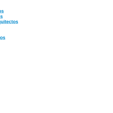
os
os
uitectos
tos