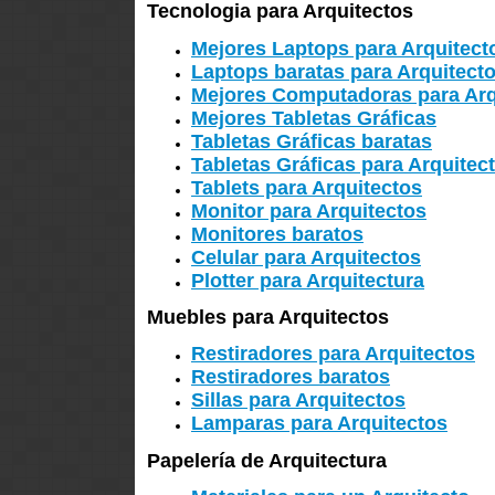
Tecnologia para Arquitectos
Mejores Laptops para Arquitect
Laptops baratas para Arquitect
Mejores Computadoras para Arq
Mejores Tabletas Gráficas
Tabletas Gráficas baratas
Tabletas Gráficas para Arquitec
Tablets para Arquitectos
Monitor para Arquitectos
Monitores baratos
Celular para Arquitectos
Plotter para Arquitectura
Muebles para Arquitectos
Restiradores para Arquitectos
Restiradores baratos
Sillas para Arquitectos
Lamparas para Arquitectos
Papelería de Arquitectura