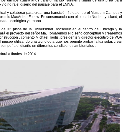
os últimos cuatro años transformando Northerly Island de una pista para
y dirigirá el diseño del paisaje para el LMNA.
al y colaborar para crear una transición fluida entre el Museum Campus y
 premio MacArthur Fellow. En consonancia con el etos de Northerly Island, el
inado, ecológico y urbano .
 de 32 pisos de la Universidad Roosevelt en el centro de Chicago y la
rá el proyecto del señor Ma. Tomaremos el diseño conceptual y crearemos
construcción , comentó Michael Toolis, presidente y director ejecutivo de VOA
 museo utilizando una tecnología que nos permite probar la luz solar, crear
esempeña el diseño en diferentes condiciones ambientales .
tará a finales de 2014.