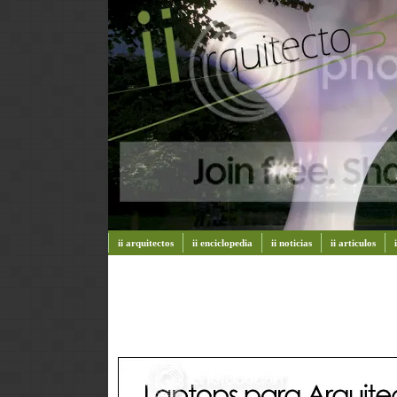
ii arquitectos
ii enciclopedia
ii noticias
ii articulos