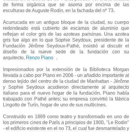
de forma orgánica que se asoma por encima de las
esculturas de Auguste Rodin, en la fachada del nº 73.
Acurrucada en un antiguo bloque de la ciudad, su cuerpo
redondeado está cubierto de escamas de aluminio que
reflejan el color gris de las azoteas parisinas. Una azotea
gris fue algo en lo que Sophie Seydoux, presidente de la
Fundación Jérôme Seydoux-Pathé, insistió al discutir el
diseño de la nueve sede de la fundación con su
arquitecto,
Renzo Piano
.
Impresionados por la extensión de la Biblioteca Morgan
llevada a cabo por Piano en 2006 - un añadido importante al
denso tejido del centro de la ciudad de Manhattan - Jérôme
y Sophie Seydoux acudieron directamente al arquitecto
italiano para el nuevo hogar de la fundación. Piano había
trabajado con Pathé antes; su empresa convirtió la fábrica
Lingotto de Turín, hogar de uno de sus multicines.
Construido en 1869 como teatro y transformado en uno de
los primeros cines de París a principios de 1900, "Le Rodin"
- el edificio existente en el no 73, el cual fue desmantelado y