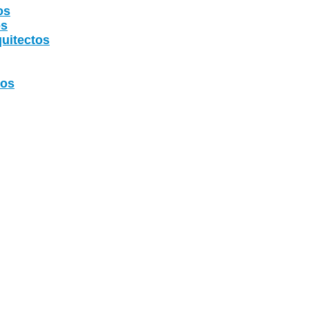
os
os
uitectos
tos