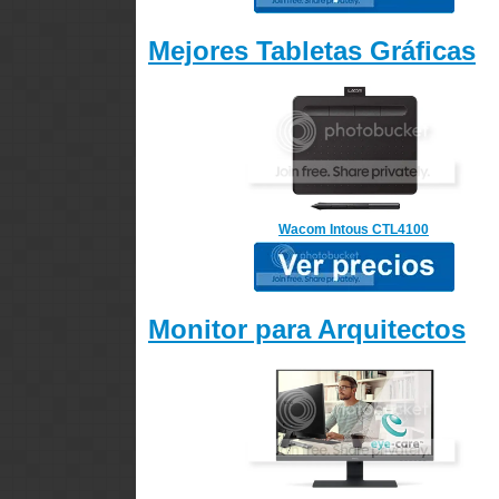
Mejores Tabletas Gráficas
Wacom Intous CTL4100
Monitor para Arquitectos