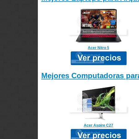
Acer Nitro 5
Mejores Computadoras para
Acer Aspire C27