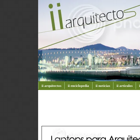
ii arquitectos
ii enciclopedia
ii noticias
ii articulos