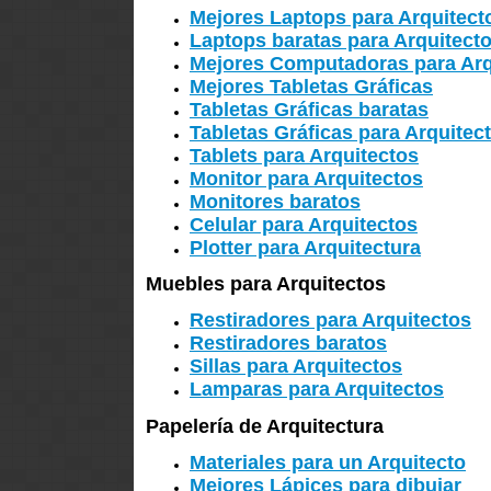
Mejores Laptops para Arquitect
Laptops baratas para Arquitect
Mejores Computadoras para Arq
Mejores Tabletas Gráficas
Tabletas Gráficas baratas
Tabletas Gráficas para Arquitec
Tablets para Arquitectos
Monitor para Arquitectos
Monitores baratos
Celular para Arquitectos
Plotter para Arquitectura
Muebles para Arquitectos
Restiradores para Arquitectos
Restiradores baratos
Sillas para Arquitectos
Lamparas para Arquitectos
Papelería de Arquitectura
Materiales para un Arquitecto
Mejores Lápices para dibujar