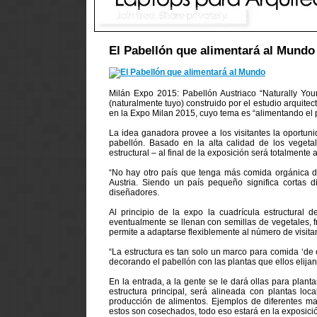
El Pabellón que alimentará al Mundo
Milán Expo 2015: Pabellón Austriaco “Naturally Yours
(naturalmente tuyo) construido por el estudio arquit
en la Expo Milan 2015, cuyo tema es “alimentando el 
La idea ganadora provee a los visitantes la oportun
pabellón. Basado en la alta calidad de los vegeta
estructural – al final de la exposición será totalmente
“No hay otro país que tenga más comida orgánica d
Austria. Siendo un país pequeño significa cortas d
diseñadores.
Al principio de la expo la cuadrícula estructura
eventualmente se llenan con semillas de vegetales, f
permite a adaptarse flexiblemente al número de visit
“La estructura es tan solo un marco para comida ‘de c
decorando el pabellón con las plantas que ellos elijan
En la entrada, a la gente se le dará ollas para plan
estructura principal, será alineada con plantas lo
producción de alimentos. Ejemplos de diferentes ma
estos son cosechados, todo eso estará en la exposici