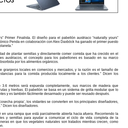
” Primer Finalista. El diseño para el pabellón austriaco “naturally yours”
ectónico Penda en colaboración con Alex Daxböck ha ganado el primer puesto
planeta.”
idad de plantar semillas y directamente comer comida que ha crecido en el
les austriacos, el concepto para los pabellones es basado en su marco
 absorbida por los alimentos orgánicos.
e granjeros locales en comercios y mercados, y la razón es el tamaño de
istancias para la comida producida localmente a los clientes.” Dicen los
l de 3.6 metros será expuesta completamente, sus marcos de madera que
rutas y hierbas. El pabellón se basa en un sistema de grilla modular que lo
antes y es también fácilmente desarmado y puede ser reusado después.
osecha propia’, los vistantes se convierten en los principales diseñadores,
.” Dicen los diseñadores.
tar en una rampa que está parcialmente abierta hacia afuera. Recorriendo la
cales y semillas para ayudar a comunicar el ciclo de vida completa de la
neras en que los vegetales naturales son tratados mientras crecen, como
ón.