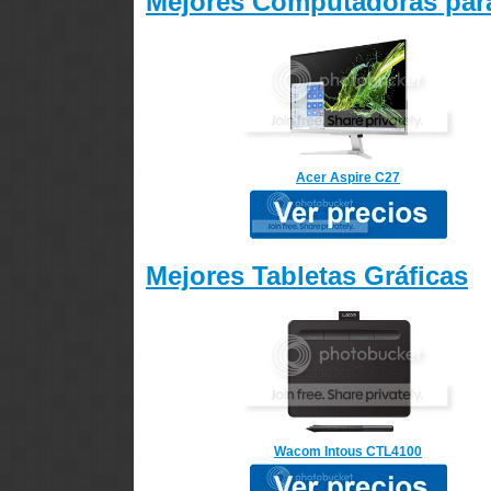
Mejores Computadoras para
Acer Aspire C27
Mejores Tabletas Gráficas
Wacom Intous CTL4100