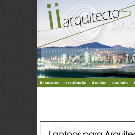
ii arquitectos
ii enciclopedia
ii noticias
ii articulos