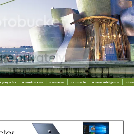
ii proyectos
ii construcción
ii servicios
ii contacto
ii casas inteligentes
ii ti