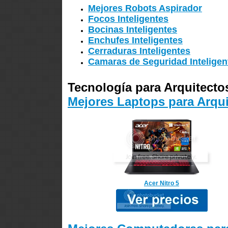
Mejores Robots Aspirador
Focos Inteligentes
Bocinas Inteligentes
Enchufes Inteligentes
Cerraduras Inteligentes
Camaras de Seguridad Inteligen
Tecnología para Arquitecto
Mejores Laptops para Arqui
Acer Nitro 5