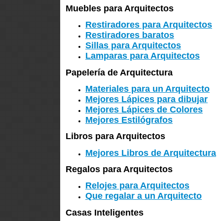
Muebles para Arquitectos
Restiradores para Arquitectos
Restiradores baratos
Sillas para Arquitectos
Lamparas para Arquitectos
Papelería de Arquitectura
Materiales para un Arquitecto
Mejores Lápices para dibujar
Mejores Lápices de Colores
Mejores Estilógrafos
Libros para Arquitectos
Mejores Libros de Arquitectura
Regalos para Arquitectos
Relojes para Arquitectos
Que regalar a un Arquitecto
Casas Inteligentes