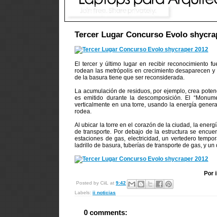
Tercer Lugar Concurso Evolo shycra
El tercer y último lugar en recibir reconocimiento 
rodean las metrópolis en crecimiento desaparecen y 
de la basura tiene que ser reconsiderada.
La acumulación de residuos, por ejemplo, crea poten
es emitido durante la descomposición. El “Monume
verticalmente en una torre, usando la energía gener
rodea.
Al ubicar la torre en el corazón de la ciudad, la ene
de transporte. Por debajo de la estructura se encuen
estaciones de gas, electricidad, un vertedero tempo
ladrillo de basura, tuberías de transporte de gas, y un
Por 
Posted by
CiiL
at
9:42
Labels:
ii noticias
0 comments: