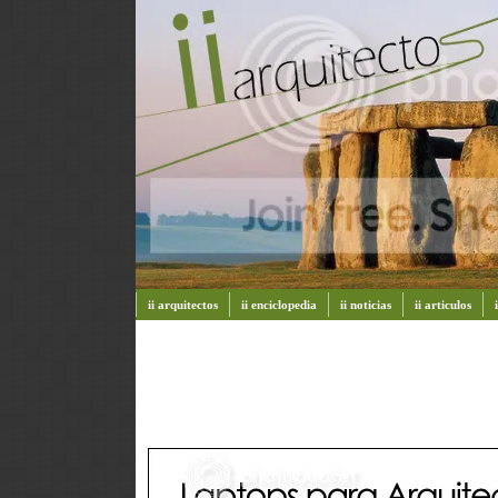
ii arquitectos
ii enciclopedia
ii noticias
ii articulos