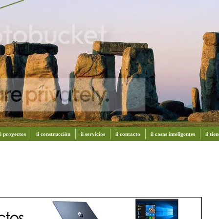
ii proyectos
ii construcción
ii servicios
ii contacto
ii casas inteligentes
ii ti