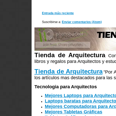
Entrada más reciente
Suscribirse a:
Enviar comentarios (Atom)
Tienda de Arquitectura
Con
:
libros y regalos para Arquitectos y estu
Tienda de Arquitectura
"Por 
los artículos mas destacados para las s
Tecnologia para Arquitectos
Mejores Laptops para Arquitect
Laptops baratas para Arquitect
Mejores Computadoras para Arq
Mejores Tabletas Gráficas