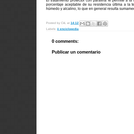
El tratamiento protector con parafina le permite a 
porcentaje aceptable de su resistencia última a l
húmedo y alcalino, lo que en general resulta sumament
Posted by
CiiL
at
14:12
Labels:
ii enciclopedia
0 comments:
Publicar un comentario