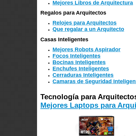
Mejores Libros de Arquitectura
Regalos para Arquitectos
Relojes para Arquitectos
Que regalar a un Arquitecto
Casas Inteligentes
Mejores Robots Aspirador
Focos Inteligentes
Bocinas Inteligentes
Enchufes Inteligentes
Cerraduras Inteligentes
Camaras de Seguridad Inteligen
Tecnología para Arquitecto
Mejores Laptops para Arqui