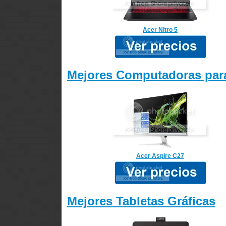
Acer Nitro 5
Mejores Computadoras para
Acer Aspire C27
Mejores Tabletas Gráficas