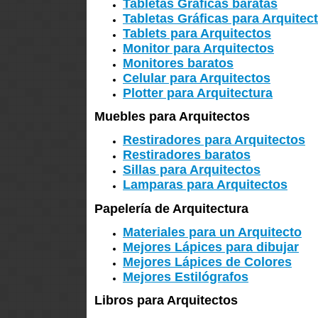
Tabletas Gráficas baratas
Tabletas Gráficas para Arquitec
Tablets para Arquitectos
Monitor para Arquitectos
Monitores baratos
Celular para Arquitectos
Plotter para Arquitectura
Muebles para Arquitectos
Restiradores para Arquitectos
Restiradores baratos
Sillas para Arquitectos
Lamparas para Arquitectos
Papelería de Arquitectura
Materiales para un Arquitecto
Mejores Lápices para dibujar
Mejores Lápices de Colores
Mejores Estilógrafos
Libros para Arquitectos