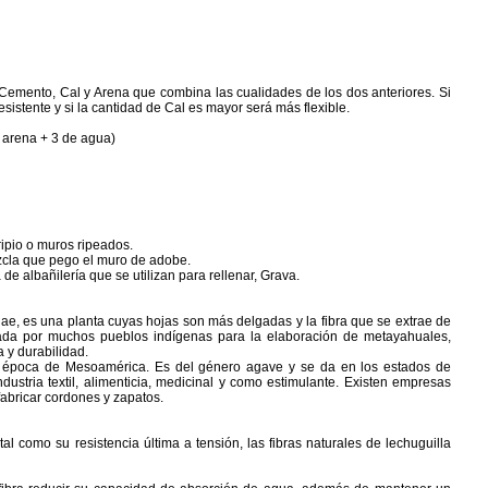
Cemento, Cal y Arena que combina las cualidades de los dos anteriores. Si
stente y si la cantidad de Cal es mayor será más flexible.
e arena + 3 de agua)
ipio o muros ripeados.
ezcla que pego el muro de adobe.
 de albañilería que se utilizan para rellenar, Grava.
ae, es una planta cuyas hojas son más delgadas y la fibra que se extrae de
usada por muchos pueblos indígenas para la elaboración de metayahuales,
 y durabilidad.
 época de Mesoamérica. Es del género agave y se da en los estados de
ustria textil, alimenticia, medicinal y como estimulante. Existen empresas
fabricar cordones y zapatos.
tal como su resistencia última a tensión, las fibras naturales de lechuguilla