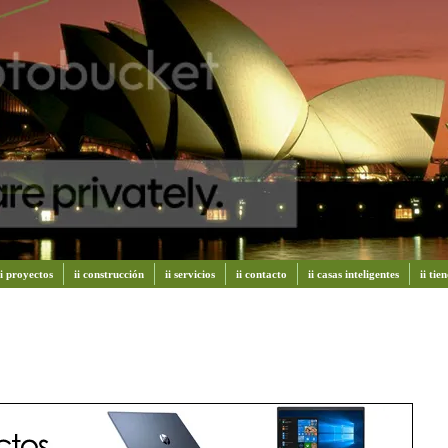
ii proyectos
ii construcción
ii servicios
ii contacto
ii casas inteligentes
ii ti