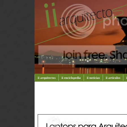
ii arquitectos
ii enciclopedia
ii noticias
ii articulos