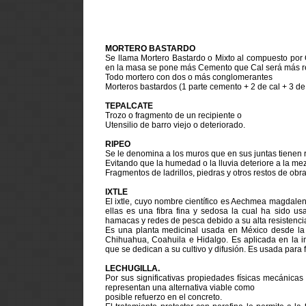
MORTERO BASTARDO
Se llama Mortero Bastardo o Mixto al compuesto por 
en la masa se pone más Cemento que Cal será más resi
Todo mortero con dos o más conglomerantes
Morteros bastardos (1 parte cemento + 2 de cal + 3 d
TEPALCATE
Trozo o fragmento de un recipiente o
Utensilio de barro viejo o deteriorado.
RIPEO
Se le denomina a los muros que en sus juntas tienen r
Evitando que la humedad o la lluvia deteriore a la m
Fragmentos de ladrillos, piedras y otros restos de obra
IXTLE
El ixtle, cuyo nombre científico es Aechmea magdalen
ellas es una fibra fina y sedosa la cual ha sido 
hamacas y redes de pesca debido a su alta resistencia
Es una planta medicinal usada en México desde la
Chihuahua, Coahuila e Hidalgo. Es aplicada en la ind
que se dedican a su cultivo y difusión. Es usada para 
LECHUGILLA.
Por sus significativas propiedades físicas mecánicas 
representan una alternativa viable como
posible refuerzo en el concreto.