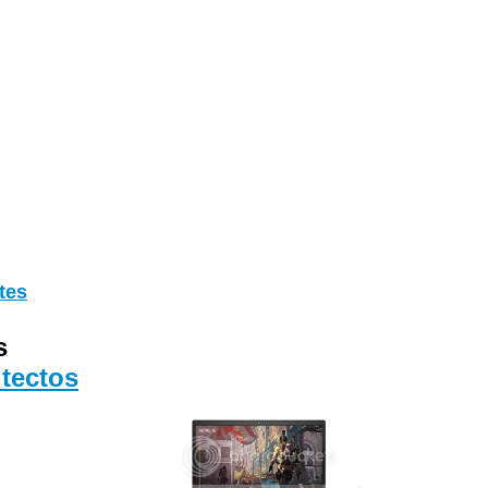
tes
s
tectos