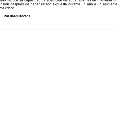
la fibra reducir su capacidad de absorción de agua, además de mantener un
a tensión después de haber estado expuesta durante un año a un ambiente
e crítico.
Por iiarquitectos