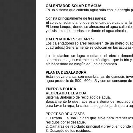
CALENTADOR SOLAR DE AGUA
Es un sistema que calienta agua sólo con la energía pr
Consta principalmente de tres partes:
El colector solar plano, que se encarga de capturar la e
El termo tanque, donde se almacena el agua caliente;
y el sistema de tuberías por donde el agua circula.
CALENTADORES SOLARES
Los calentadores solares requieren de un metro cuad
cuadrados.| Generalmente se colocan en las azoteas dep
La circulación se logra mediante el efecto denomi
sabemos, el agua caliente es más ligera que la fría y, 
sin necesidad de ningún equipo de bombeo.
PLANTA DESALADORA
Esta nueva planta, con membranas de ósmosis inve
agua producto de 500 - 600 mS y con un consumo de t
ENERGÍA EOLICA
RECICLADO DEL AGUA
Sistema Biológico de reciclado de agua.
Básicamente lo que hace este sistema de reciclado e
para lavar la ropa, la cisterna, riego del jardín, para 
PROCESO DE 4 FASES:
1. Filtrado. Es una unidad que sirve para retener l
residuos por el desagüe.
2. Cámaras de reciclado principal y previo, en donde 
3. Desagüe de los residuos.