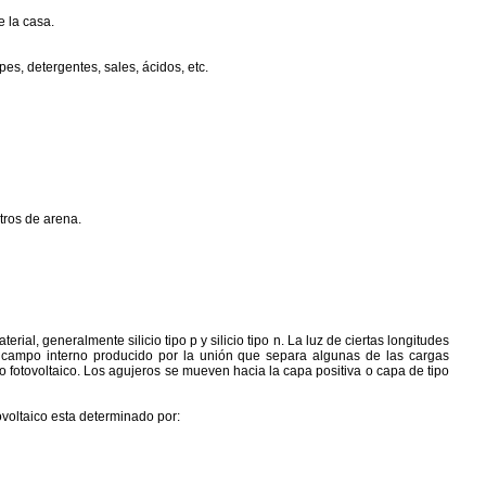
e la casa.
pes, detergentes, sales, ácidos, etc.
tros de arena.
ial, generalmente silicio tipo p y silicio tipo n. La luz de ciertas longitudes
l campo interno producido por la unión que separa algunas de las cargas
vo fotovoltaico. Los agujeros se mueven hacia la capa positiva o capa de tipo
ovoltaico esta determinado por: