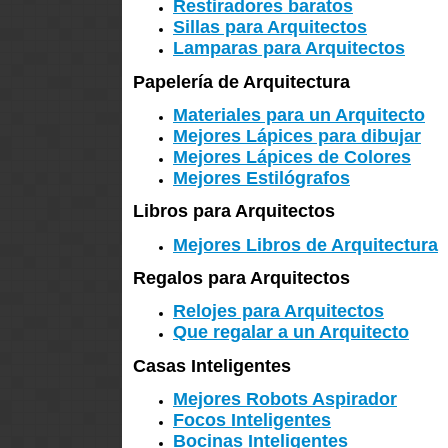
Restiradores baratos
Sillas para Arquitectos
Lamparas para Arquitectos
Papelería de Arquitectura
Materiales para un Arquitecto
Mejores Lápices para dibujar
Mejores Lápices de Colores
Mejores Estilógrafos
Libros para Arquitectos
Mejores Libros de Arquitectura
Regalos para Arquitectos
Relojes para Arquitectos
Que regalar a un Arquitecto
Casas Inteligentes
Mejores Robots Aspirador
Focos Inteligentes
Bocinas Inteligentes