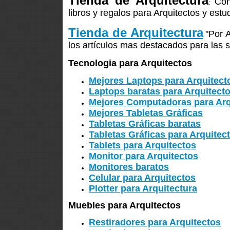
Tienda de Arquitectura
Con
:
libros y regalos para Arquitectos y estu
Tienda de Arquitectura
"Por 
los artículos mas destacados para las s
Tecnologia para Arquitectos
Mejores Laptops para Arquitect
Laptops baratas para Arquitect
Mejores Computadoras para Arq
Mejores Tabletas Gráficas
Tabletas Gráficas baratas
Tabletas Gráficas para Arquitec
Tablets para Arquitectos
Monitor para Arquitectos
Monitores baratos
Celular para Arquitectos
Plotter para Arquitectura
Muebles para Arquitectos
Restiradores para Arquitectos