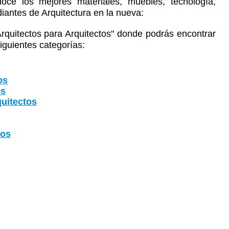
oce los mejores materiales, muebles, tecnología,
diantes de Arquitectura en la nueva:
Arquitectos para Arquitectos" donde podrás encontrar
iguientes categorías:
os
os
uitectos
tos