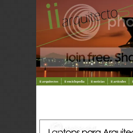
ii arquitectos
ii enciclopedia
ii noticias
ii articulos