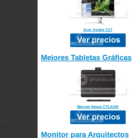
Acer Aspire C27
Mejores Tabletas Gráficas
Wacom Intous CTL4100
Monitor para Arquitectos