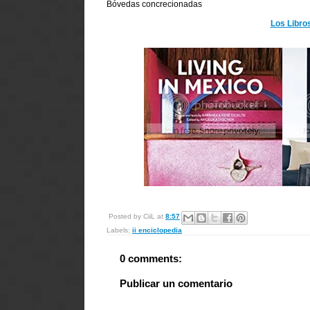
Bóvedas concrecionadas
Los Libro
Posted by
CiiL
at
8:57
Labels:
ii enciclopedia
0 comments:
Publicar un comentario