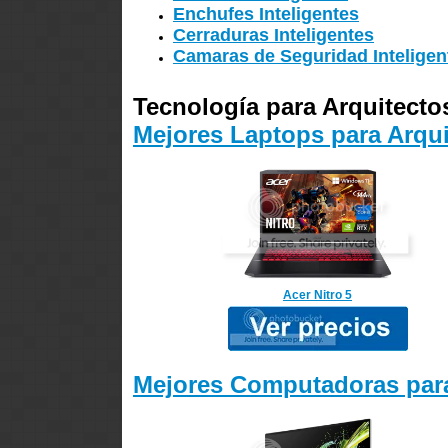
Enchufes Inteligentes
Cerraduras Inteligentes
Camaras de Seguridad Inteligen
Tecnología para Arquitecto
Mejores Laptops para Arqui
Acer Nitro 5
Mejores Computadoras para