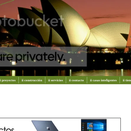
ii proyectos
ii construcción
ii servicios
ii contacto
ii casas inteligentes
ii ti