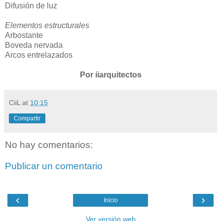
Difusión de luz
Elementos estructurales
Arbostante
Boveda nervada
Arcos entrelazados
Por iiarquitectos
CiiL
at
10:15
Compartir
No hay comentarios:
Publicar un comentario
‹
›
Inicio
Ver versión web