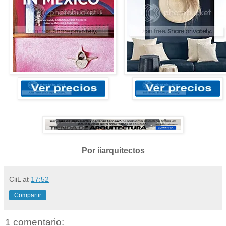
Por iiarquitectos
CiiL
at
17:52
Compartir
1 comentario: