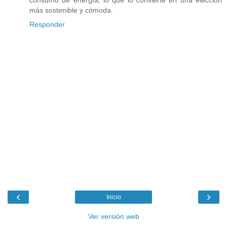
consumo de energía, lo que lo convierte en una elección
más sostenible y cómoda.
Responder
‹
›
Inicio
Ver versión web