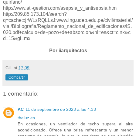
quirfano/
http://www.atl-gestion.com/asepsia_y_antisepsia.htm
http://209.85.173.104/search?
q=cache:xjrWLzRQLLsJ:www.ing.udep.edu.pe/civil/material/
vial/Bibliografia/Reglamento_nacional_de_edificaciones/IS.
020.pdf+calculo+de+pozo+de+absorcion&hl=es&ct=clnk&c
d=15&gl=mx
Por iiarquitectos
CiiL
at
17:09
Compartir
1 comentario:
AC
11 de septiembre de 2023 a las 4:33
theluz.es
En ocasiones, un ventilador de techo supera al aire
acondicionado. Ofrece una brisa refrescante y un menor